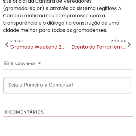
site oficial da Câmara de Vereadores
(gramado.leg.br) e através do sistema Legiflow. A
Câmara reafirma seu compromisso com a
transparência e o diálogo na construção de uma
cidade melhor para todos os gramadenses.
VOLTAR
PRÓXIMA
Gramado Weekend 2025: Vintage Culture, Dubdogz e mais estrelas da música eletrônica no Festival de Cinema
Evento da Ferrari em Gramado acontece de 18 a 23 de agosto com imersão de luxo, arte, alta gastronomia e motores
Inscrever-se
0
COMENTÁRIOS