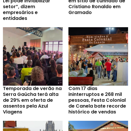
Lei pode inviabilizar
em sítio de cunhado de
setor”, dizem
Cristiano Ronaldo em
empresários e
Gramado
entidades
Temporada de verão na
Com 17 dias
Serra Gaúcha terá alta
ininterruptos e 268 mil
de 29% em oferta de
pessoas, Festa Colonial
assentos pela Azul
de Canela bate recorde
Viagens
histórico de vendas