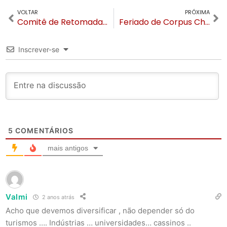
VOLTAR
PRÓXIMA
Comitê de Retomada Socioeconômica de Gramado atua em três frentes por soluções
Feriado de Corpus Christi em Gramado terá frio e Turismo em funcionamento
Inscrever-se
5
COMENTÁRIOS
mais antigos
Valmi
2 anos atrás
Acho que devemos diversificar , não depender só do
turismos …. Indústrias … universidades… cassinos ..