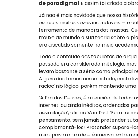
de paradigma!
E assim foi criada a obr
Já não é mais novidade que nossa históri
escusos muitas vezes insondáveis — e ou
ferramenta de manobra das massas. Qua
trouxe ao mundo a sua teoria sobre o pla
era discutido somente no meio acadêmic
Todo o conteúdo das tabuletas de argil
passado era considerado mitologia, mas
levam bastante a sério como principal 
Alguns dos temas nesse estudo, neste li
raciocínio lógico, porém mantendo uma 
‘A Era dos Deuses, é a reunião de todos os
internet, ou ainda inéditos, ordenados pa
assimilação’, afirma Van Ted. ‘Foi a for
pensamento, sem jamais pretender substi
complementá-los! Pretender superá-los,
mim, pois a obra dele é imensa, extrem