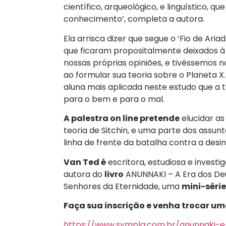
científico, arqueológico, e linguístico, 
conhecimento’, completa a autora.
Ela arrisca dizer que segue o ‘Fio de Ari
que ficaram propositalmente deixados
nossas próprias opiniões, e tivéssemos n
ao formular sua teoria sobre o Planeta X
aluna mais aplicada neste estudo que a t
para o bem e para o mal.
A palestra on line pretende
elucidar as
teoria de Sitchin, e uma parte dos assun
linha de frente da batalha contra a des
Van Ted é
escritora, estudiosa e investi
autora do
livro
ANUNNAKI – A Era dos Deu
Senhores da Eternidade, uma
mini-séri
Faça sua inscrição e venha trocar um
https://www.sympla.com.br/anunnaki-e