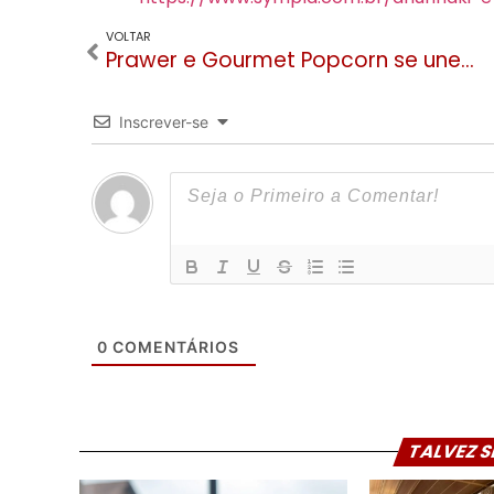
VOLTAR
Prawer e Gourmet Popcorn se unem e lançam pipoca com chocolate artesanal
Inscrever-se
0
COMENTÁRIOS
TALVEZ S