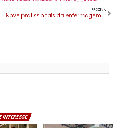
PRÓXIMA
Nove profissionais da enfermagem já perderam a vida na luta contra a COVID no RS
E INTERESSE