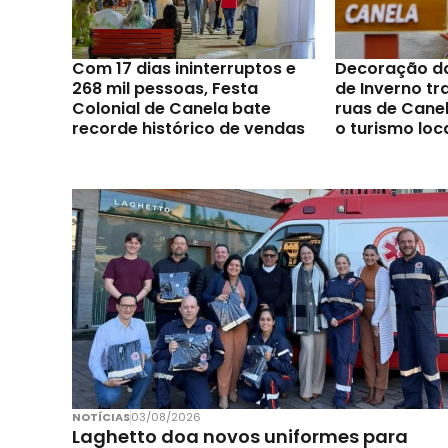
Com 17 dias ininterruptos e
Decoração d
268 mil pessoas, Festa
de Inverno t
Colonial de Canela bate
ruas de Canel
recorde histórico de vendas
o turismo loc
NOTÍCIAS
03/08/2026
Laghetto doa novos uniformes para