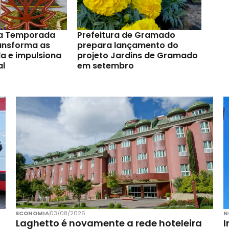
a Temporada
Prefeitura de Gramado
ransforma as
prepara lançamento do
a e impulsiona
projeto Jardins de Gramado
al
em setembro
ECONOMIA
03/08/2026
N
Laghetto é novamente a rede hoteleira
I