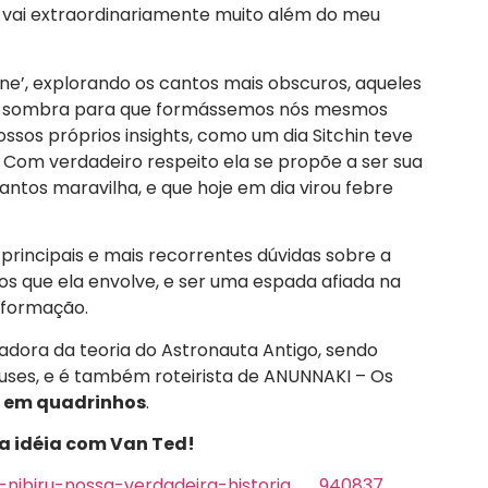
que vai extraordinariamente muito além do meu
adne’, explorando os cantos mais obscuros, aqueles
 à sombra para que formássemos nós mesmos
ossos próprios insights, como um dia Sitchin teve
. Com verdadeiro respeito ela se propõe a ser sua
antos maravilha, e que hoje em dia virou febre
 principais e mais recorrentes dúvidas sobre a
tos que ela envolve, e ser uma espada afiada na
informação.
gadora da teoria do Astronauta Antigo, sendo
ses, e é também roteirista de ANUNNAKI – Os
e em quadrinhos
.
a idéia com Van Ted!
-nibiru-nossa-verdadeira-historia__940837