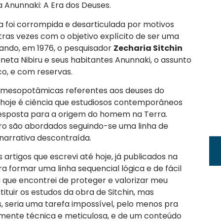
a Anunnaki: A Era dos Deuses.
a foi corrompida e desarticulada por motivos
tras vezes com o objetivo explícito de ser uma
ndo, em 1976, o pesquisador
Zecharia Sitchin
neta Nibiru e seus habitantes Anunnaki, o assunto
o, e com reservas.
a mesopotâmicas referentes aos deuses do
 hoje é ciência que estudiosos contemporâneos
resposta para a origem do homem na Terra.
vro são abordados seguindo-se uma linha de
narrativa descontraída.
 artigos que escrevi até hoje, já publicados na
ra formar uma linha sequencial lógica e de fácil
ma que encontrei de proteger e valorizar meu
tuir os estudos da obra de Sitchin, mas
 seria uma tarefa impossível, pelo menos pra
amente técnica e meticulosa, e de um conteúdo