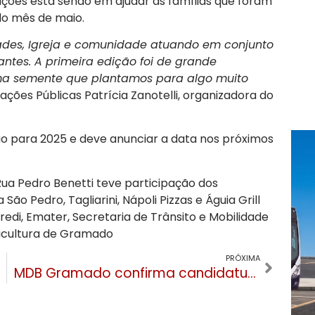
oações está sendo em ajudar as famílias que foram
do mês de maio.
ades, Igreja e comunidade atuando em conjunto
ntes. A primeira edição foi de grande
a semente que plantamos para algo muito
ações Públicas Patrícia Zanotelli, organizadora do
ão para 2025 e deve anunciar a data nos próximos
ua Pedro Benetti teve participação dos
São Pedro, Tagliarini, Nápoli Pizzas e Águia Grill
redi, Emater, Secretaria de Trânsito e Mobilidade
icultura de Gramado
PRÓXIMA
MDB Gramado confirma candidatura de Renan e Lauro para prefeito e vice