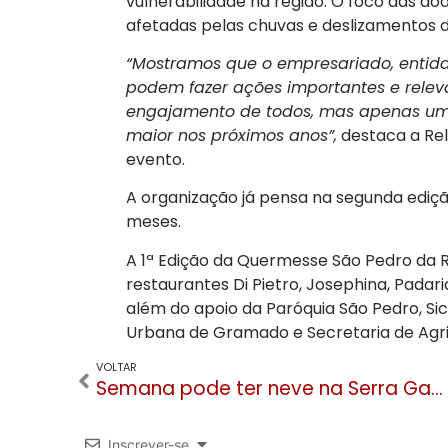
vulnerabilidade na região. O foco das d
afetadas pelas chuvas e deslizamentos 
“Mostramos que o empresariado, entid
podem fazer ações importantes e releva
engajamento de todos, mas apenas um
maior nos próximos anos”,
destaca a Rel
evento.
A organização já pensa na segunda ediç
meses.
A 1ª Edição da Quermesse São Pedro da R
restaurantes Di Pietro, Josephina, Padaria 
além do apoio da Paróquia São Pedro, Sic
Urbana de Gramado e Secretaria de Agr
VOLTAR
Semana pode ter neve na Serra Gaúcha, inclusive em Gramado e Canela
Inscrever-se