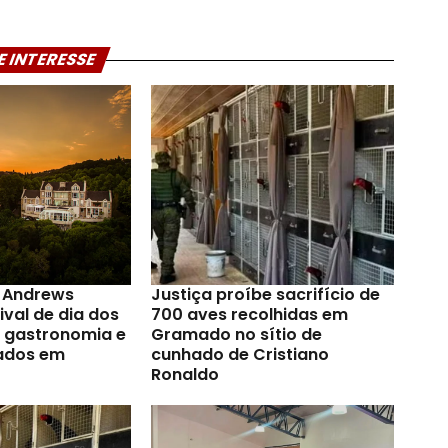
E INTERESSE
t Andrews
Justiça proíbe sacrifício de
val de dia dos
700 aves recolhidas em
a gastronomia e
Gramado no sítio de
ados em
cunhado de Cristiano
Ronaldo