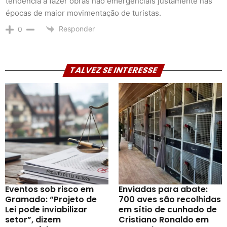
tendência a fazer obras não emergênciais justamente nas
épocas de maior movimentação de turistas.
Responder
0
TALVEZ SE INTERESSE
Eventos sob risco em
Enviadas para abate:
Gramado: “Projeto de
700 aves são recolhidas
Lei pode inviabilizar
em sítio de cunhado de
setor”, dizem
Cristiano Ronaldo em