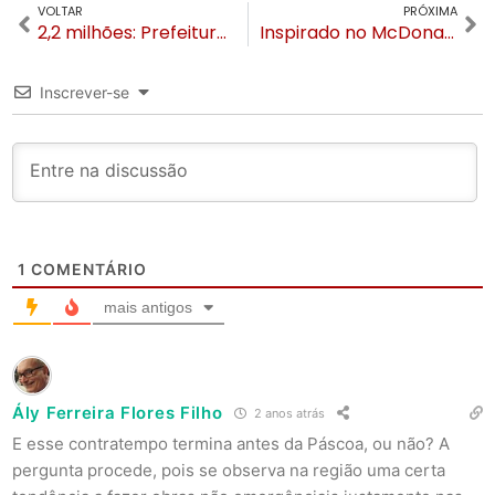
VOLTAR
PRÓXIMA
2,2 milhões: Prefeitura de Gramado paga primeira parcela da compra do Hopital São Miguel
Inspirado no McDonald’s pizzaria Hector faz ação social em Gramado no dia 28
Inscrever-se
1
COMENTÁRIO
mais antigos
Ály Ferreira Flores Filho
2 anos atrás
E esse contratempo termina antes da Páscoa, ou não? A
pergunta procede, pois se observa na região uma certa