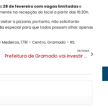
ia
28 de fevereiro com vagas limitadas
e
mente na recepção do local a partir das 16:30h.
sitar a pizzaria, portanto, não solicitarão
ia especial para que todos possam olhar apenas
de Medeiros, 1791 – Centro, Gramado – RS.
PRÓXIMA
Prefeitura de Gramado vai investir R$ 5 milhões em asfalto em oito ruas no Vale dos Pinheiros