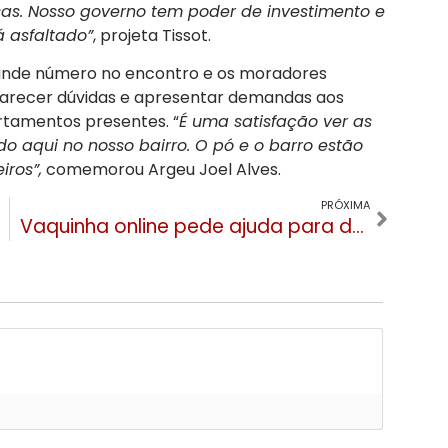
sas. Nosso governo tem poder de investimento e
á asfaltado”
, projeta Tissot.
nde número no encontro e os moradores
arecer dúvidas e apresentar demandas aos
rtamentos presentes. “
É uma satisfação ver as
 aqui no nosso bairro. O pó e o barro estão
iros”,
comemorou Argeu Joel Alves.
PRÓXIMA
Vaquinha online pede ajuda para decoradora de Gramado que teve um aneurisma cerebral