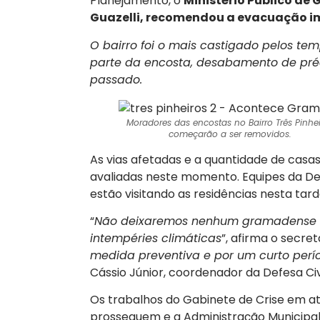
Planejamento, o
Ministério Público de
Guazelli, recomendou a evacuação im
O bairro foi o mais castigado pelos t
parte da encosta, desabamento de préd
passado.
Moradores das encostas no Bairro Três Pinhe
começarão a ser removidos.
As vias afetadas e a quantidade de casa
avaliadas neste momento. Equipes da Defe
estão visitando as residências nesta tar
“
Não deixaremos nenhum gramadense 
intempéries climáticas
”, afirma o secret
medida preventiva e por um curto perí
Cássio Júnior, coordenador da Defesa Civi
Os trabalhos do Gabinete de Crise em 
prosseguem e a Administração Municipal