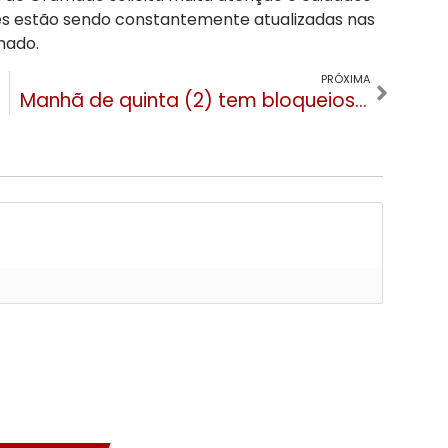
es estão sendo constantemente atualizadas nas
mado.
PRÓXIMA
Manhã de quinta (2) tem bloqueios totais nas rodovias de Gramado, Nova Petrópolis, Três Coroas e Taquara