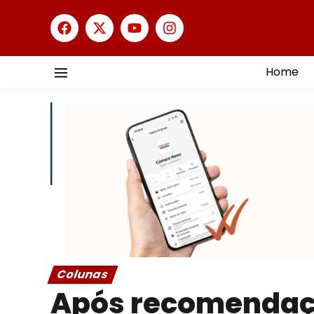
Home
Colunas
Após recomendaçã