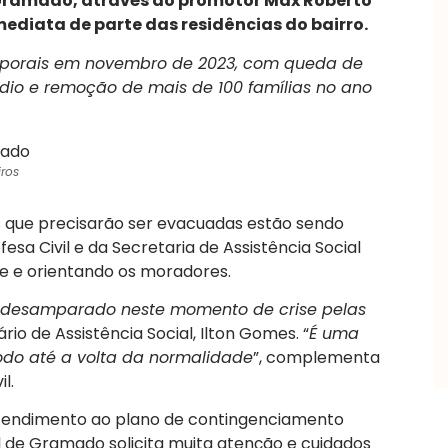
 Gramado, através do promotor Max Roberto
ediata de parte das residências do bairro.
emporais em novembro de 2023, com queda de
io e remoção de mais de 100 famílias no ano
iros
s que precisarão ser evacuadas estão sendo
sa Civil e da Secretaria de Assistência Social
de e orientando os moradores.
desamparado neste momento de crise pelas
ário de Assistência Social, Ilton Gomes. “
É uma
odo até a volta da normalidade
”, complementa
l.
atendimento ao plano de contingenciamento
 de Gramado solicita muita atenção e cuidados