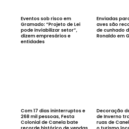
Eventos sob risco em
Enviadas par
Gramado: “Projeto de Lei
aves são reco
pode inviabilizar setor”,
de cunhado d
dizem empresários e
Ronaldo em 
entidades
Com 17 dias ininterruptos e
Decoração d
268 mil pessoas, Festa
de Inverno t
Colonial de Canela bate
ruas de Canel
recorde histórico de vendas
o turismo loc