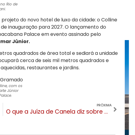
no Rio de
ani.
rojeto do novo hotel de luxo da cidade: o Colline
o de inauguração para 2027. O lançamento do
pacabana Palace em evento assinado pelo
lmar Júnior.
metros quadrados de área total e sediará a unidade
 ocupará cerca de seis mil metros quadrados e
 aquecidas, restaurantes e jardins.
lline, com os
rte Júnior
alace.
PRÓXIMA
O que a Juíza de Canela diz sobre os processos do prefeito Constantino Orsolin