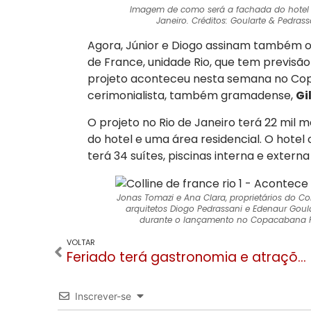
Imagem de como será a fachada do hotel 
Janeiro. Créditos: Goularte & Pedrass
Agora, Júnior e Diogo assinam também o p
de France, unidade Rio, que tem previsã
projeto aconteceu nesta semana no Co
cerimonialista, também gramadense,
Gi
O projeto no Rio de Janeiro terá 22 mil 
do hotel e uma área residencial. O hotel
terá 34 suítes, piscinas interna e externa
Jonas Tomazi e Ana Clara, proprietários do Co
arquitetos Diogo Pedrassani e Edenaur Goula
durante o lançamento no Copacabana P
VOLTAR
Feriado terá gastronomia e atrações nos restaurantes, hotéis, pousadas e parques de Canela
Inscrever-se