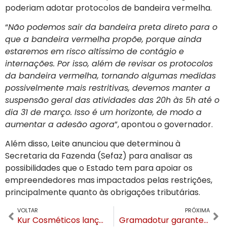
poderiam adotar protocolos de bandeira vermelha.
“
Não podemos sair da bandeira preta direto para o
que a bandeira vermelha propõe, porque ainda
estaremos em risco altíssimo de contágio e
internações. Por isso, além de revisar os protocolos
da bandeira vermelha, tornando algumas medidas
possivelmente mais restritivas, devemos manter a
suspensão geral das atividades das 20h às 5h até o
dia 31 de março. Isso é um horizonte, de modo a
aumentar a adesão agora
”, apontou o governador.
Além disso, Leite anunciou que determinou à
Secretaria da Fazenda (Sefaz) para analisar as
possibilidades que o Estado tem para apoiar os
empreendedores mas impactados pelas restrições,
principalmente quanto às obrigações tributárias.
VOLTAR
PRÓXIMA
Kur Cosméticos lança produto e desafio para cuidados com a pele
Gramadotur garante os eventos em Gramado mesmo com a suspensão da Lei Rouanet por Bolsonaro