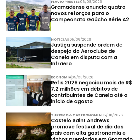
FLAVIO PRESTES
06/08/2026
Gramadense anuncia quatro
novos reforços para o
Campeonato Gaúcho Série A2
NOTÍCIAS
05/08/2026
Justiça suspende ordem de
despejo do Aeroclube de
Canela em disputa com a
Infraero
ECONOMIA
05/08/2026
Refis 2026 negociou mais de R$
7,2 milhões em débitos de
contribuintes de Canela até o
início de agosto
TURISMO & GASTRONOMIA
05/08/2026
Castelo Saint Andrews
promove festival de dia dos
pais com alta gastronomia e
vinhos premiados em Gramado