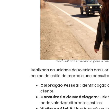
Blacl Bull traz experiência para o 
Realizada na unidade da Avenida das Hor
equipe de estilo da marca e une consultor
Coloração Pessoal:
Identificação
cliente.
Consultoria de Modelagem:
Orien
pode valorizar diferentes estilos.
Visita ao Ateliê:
Uma imersão no un