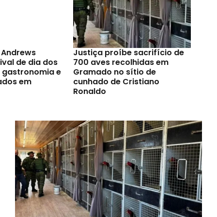
t Andrews
Justiça proíbe sacrifício de
val de dia dos
700 aves recolhidas em
a gastronomia e
Gramado no sítio de
ados em
cunhado de Cristiano
Ronaldo