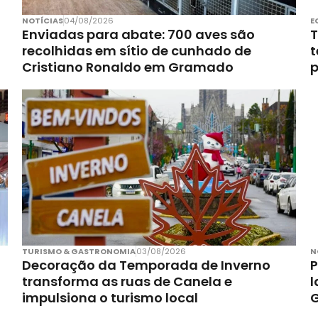
NOTÍCIAS
04/08/2026
E
Enviadas para abate: 700 aves são
T
recolhidas em sítio de cunhado de
t
Cristiano Ronaldo em Gramado
p
TURISMO & GASTRONOMIA
03/08/2026
N
Decoração da Temporada de Inverno
P
transforma as ruas de Canela e
l
impulsiona o turismo local