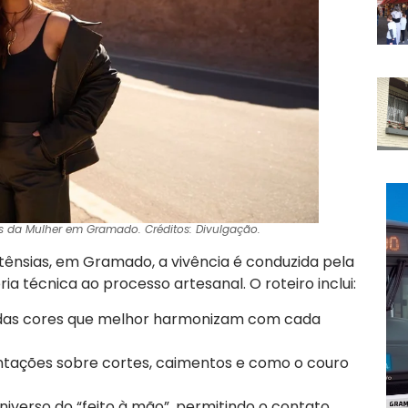
mês da Mulher em Gramado. Créditos: Divulgação.
tênsias, em Gramado, a vivência é conduzida pela
ia técnica ao processo artesanal. O roteiro inclui:
 das cores que melhor harmonizam com cada
tações sobre cortes, caimentos e como o couro
iverso do “feito à mão”, permitindo o contato