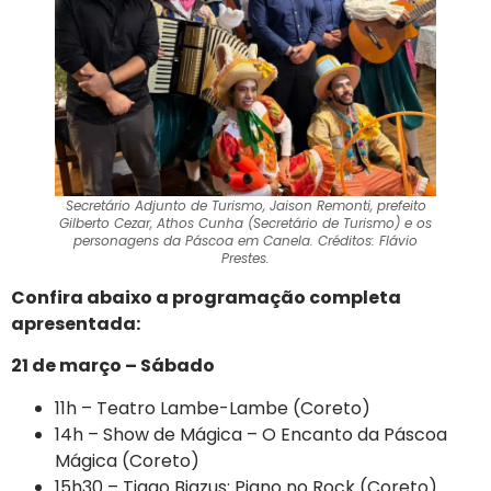
Secretário Adjunto de Turismo, Jaison Remonti, prefeito
Gilberto Cezar, Athos Cunha (Secretário de Turismo) e os
personagens da Páscoa em Canela. Créditos: Flávio
Prestes.
Confira abaixo a programação completa
apresentada:
21 de março – Sábado
11h – Teatro Lambe-Lambe (Coreto)
14h – Show de Mágica – O Encanto da Páscoa
Mágica (Coreto)
15h30 – Tiago Biazus: Piano no Rock (Coreto)