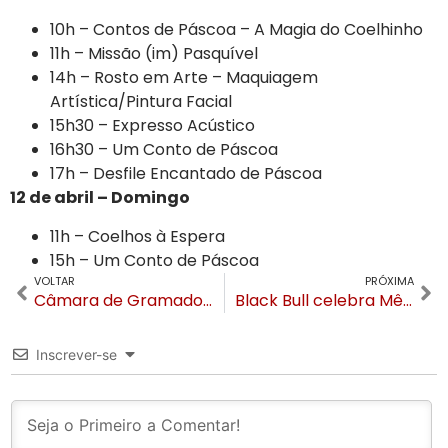
10h – Contos de Páscoa – A Magia do Coelhinho
11h – Missão (im) Pasquível
14h – Rosto em Arte – Maquiagem
Artística/Pintura Facial
15h30 – Expresso Acústico
16h30 – Um Conto de Páscoa
17h – Desfile Encantado de Páscoa
12 de abril – Domingo
11h – Coelhos à Espera
15h – Um Conto de Páscoa
VOLTAR
PRÓXIMA
Câmara de Gramado promove “Café com o Diretor” e apresenta projetos da Escola do Legislativo
Black Bull celebra Mês da Mulher com experiência imersiva de estilo e couro em Gramado
Inscrever-se