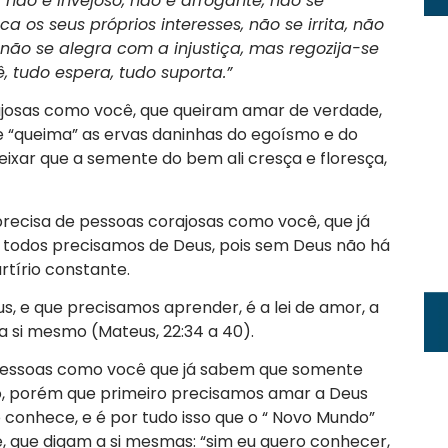
não é invejoso, não é arrogante, não se
 os seus próprios interesses, não se irrita, não
não se alegra com a injustiça, mas regozija-se
, tudo espera, tudo suporta.”
ajosas como você, que queiram amar de verdade,
e “queima” as ervas daninhas do egoísmo e do
eixar que a semente do bem ali cresça e floresça,
 precisa de pessoas corajosas como você, que já
todos precisamos de Deus, pois sem Deus não há
tírio constante.
us, e que precisamos aprender, é a lei de amor, a
 si mesmo (Mateus, 22:34 a 40).
 pessoas como você que já sabem que somente
, porém que primeiro precisamos amar a Deus
conhece, e é por tudo isso que o “ Novo Mundo”
, que digam a si mesmas: “sim eu quero conhecer,