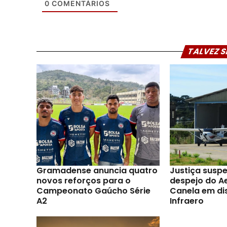
0
COMENTÁRIOS
TALVEZ S
Gramadense anuncia quatro
Justiça susp
novos reforços para o
despejo do A
Campeonato Gaúcho Série
Canela em di
A2
Infraero