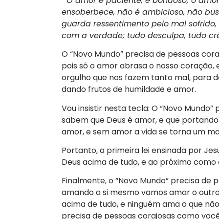
“
O amor é paciente, é bondoso; o amor 
ensoberbece, não é ambicioso, não busca
guarda ressentimento pelo mal sofrido, 
com a verdade; tudo desculpa, tudo crê
O “Novo Mundo” precisa de pessoas cor
pois só o amor abrasa o nosso coração, 
orgulho que nos fazem tanto mal, para d
dando frutos de humildade e amor.
Vou insistir nesta tecla: O “Novo Mundo”
sabem que Deus é amor, e que portando 
amor, e sem amor a vida se torna um mar
Portanto, a primeira lei ensinada por Jes
Deus acima de tudo, e ao próximo como a
Finalmente, o “Novo Mundo” precisa de
amando a si mesmo vamos amar o outro
acima de tudo, e ninguém ama o que não 
precisa de pessoas corajosas como você