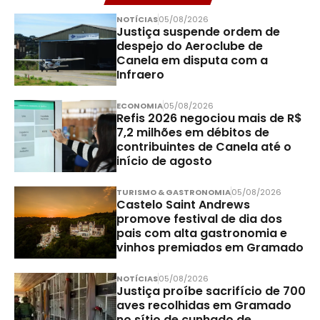
NOTÍCIAS
05/08/2026
Justiça suspende ordem de
despejo do Aeroclube de
Canela em disputa com a
Infraero
ECONOMIA
05/08/2026
Refis 2026 negociou mais de R$
7,2 milhões em débitos de
contribuintes de Canela até o
início de agosto
TURISMO & GASTRONOMIA
05/08/2026
Castelo Saint Andrews
promove festival de dia dos
pais com alta gastronomia e
vinhos premiados em Gramado
NOTÍCIAS
05/08/2026
Justiça proíbe sacrifício de 700
aves recolhidas em Gramado
no sítio de cunhado de