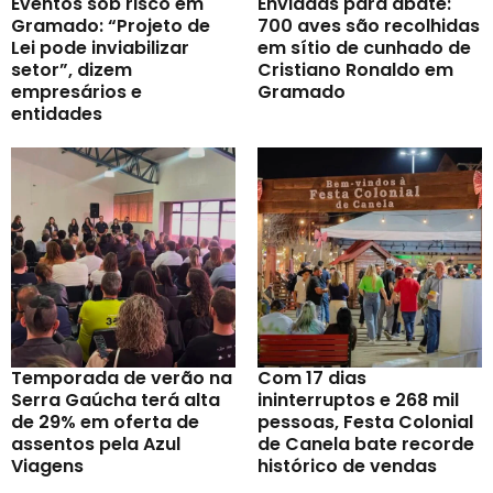
Eventos sob risco em
Enviadas para abate:
Gramado: “Projeto de
700 aves são recolhidas
Lei pode inviabilizar
em sítio de cunhado de
setor”, dizem
Cristiano Ronaldo em
empresários e
Gramado
entidades
Temporada de verão na
Com 17 dias
Serra Gaúcha terá alta
ininterruptos e 268 mil
de 29% em oferta de
pessoas, Festa Colonial
assentos pela Azul
de Canela bate recorde
Viagens
histórico de vendas