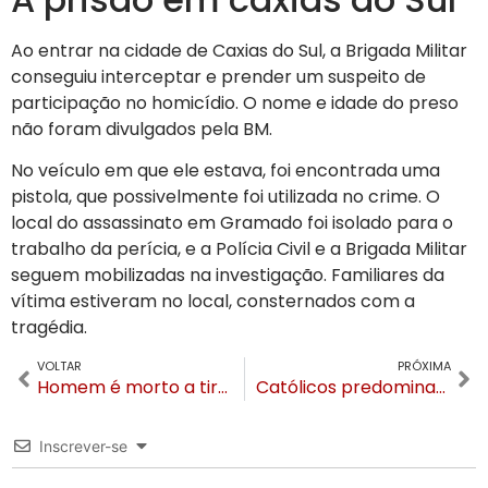
Ao entrar na cidade de Caxias do Sul, a Brigada Militar
conseguiu interceptar e prender um suspeito de
participação no homicídio. O nome e idade do preso
não foram divulgados pela BM.
No veículo em que ele estava, foi encontrada uma
pistola, que possivelmente foi utilizada no crime. O
local do assassinato em Gramado foi isolado para o
trabalho da perícia, e a Polícia Civil e a Brigada Militar
seguem mobilizadas na investigação. Familiares da
vítima estiveram no local, consternados com a
tragédia.
VOLTAR
PRÓXIMA
Homem é morto a tiros em loja de tintas na Avenida das Hortênsias em Gramado
Católicos predominam em Gramado e Canela e Censo do IBGE aponta diferenças do cenário nacional
Inscrever-se