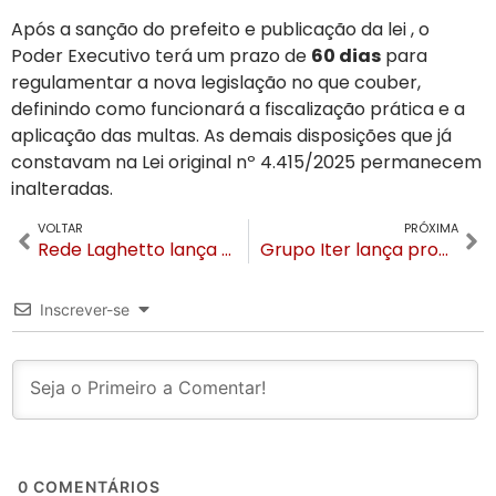
Após a sanção do prefeito e publicação da lei
, o
Poder Executivo terá um prazo de
60 dias
para
regulamentar a nova legislação no que couber,
definindo como funcionará a fiscalização prática e a
aplicação das multas
. As demais disposições que já
constavam na Lei original nº 4.415/2025 permanecem
inalteradas
.
VOLTAR
PRÓXIMA
Rede Laghetto lança programa de fidelidade com benefícios progressivos a partir da primeira reserva
Grupo Iter lança programa gratuito de qualificação profissional na Serra Gaúcha
Inscrever-se
0
COMENTÁRIOS