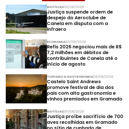
NOTÍCIAS
05/08/2026
Justiça suspende ordem de
despejo do Aeroclube de
Canela em disputa com a
Infraero
ECONOMIA
05/08/2026
Refis 2026 negociou mais de R$
7,2 milhões em débitos de
contribuintes de Canela até o
início de agosto
TURISMO & GASTRONOMIA
05/08/2026
Castelo Saint Andrews
promove festival de dia dos
pais com alta gastronomia e
vinhos premiados em Gramado
NOTÍCIAS
05/08/2026
Justiça proíbe sacrifício de 700
aves recolhidas em Gramado
no sítio de cunhado de