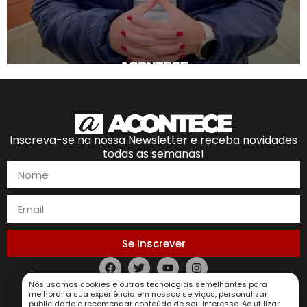
Inscreva-se na nossa Newsletter e receba novidades
todas as semanas!
Se Inscrever
Nós usamos cookies e outras tecnologias semelhantes para
Política de Privacidade
melhorar a sua experiência em nossos serviços, personalizar
publicidade e recomendar conteúdo de seu interesse. Ao utilizar