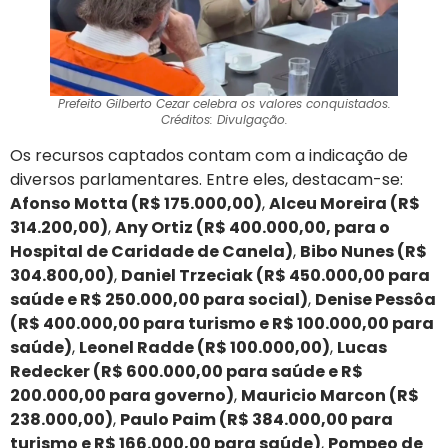
Prefeito Gilberto Cezar celebra os valores conquistados.
Créditos: Divulgação.
Os recursos captados contam com a indicação de
diversos parlamentares. Entre eles, destacam-se:
Afonso Motta (R$ 175.000,00)
,
Alceu Moreira (R$
314.200,00)
,
Any Ortiz (R$ 400.000,00, para o
Hospital de Caridade de Canela)
,
Bibo Nunes (R$
304.800,00)
,
Daniel Trzeciak (R$ 450.000,00 para
saúde e R$ 250.000,00 para social)
,
Denise Pessôa
(R$ 400.000,00 para turismo e R$ 100.000,00 para
saúde)
,
Leonel Radde (R$ 100.000,00)
,
Lucas
Redecker (R$ 600.000,00 para saúde e R$
200.000,00 para governo)
,
Mauricio Marcon (R$
238.000,00)
,
Paulo Paim (R$ 384.000,00 para
turismo e R$ 166.000,00 para saúde)
,
Pompeo de