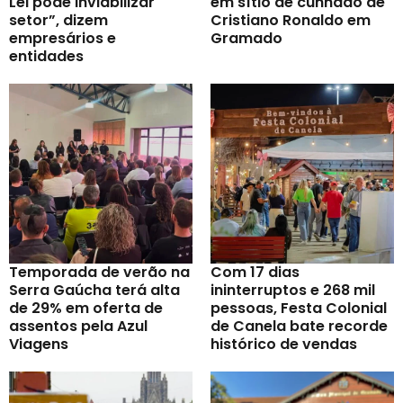
Lei pode inviabilizar
em sítio de cunhado de
setor”, dizem
Cristiano Ronaldo em
empresários e
Gramado
entidades
Temporada de verão na
Com 17 dias
Serra Gaúcha terá alta
ininterruptos e 268 mil
de 29% em oferta de
pessoas, Festa Colonial
assentos pela Azul
de Canela bate recorde
Viagens
histórico de vendas