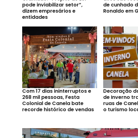
pode inviabilizar setor”,
de cunhado d
dizem empresários e
Ronaldo em 
entidades
Com 17 dias ininterruptos e
Decoração d
268 mil pessoas, Festa
de Inverno t
Colonial de Canela bate
ruas de Canel
recorde histórico de vendas
o turismo loc