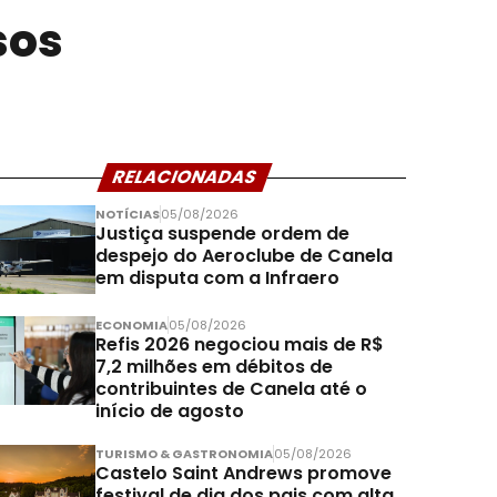
sos
RELACIONADAS
NOTÍCIAS
05/08/2026
Justiça suspende ordem de
despejo do Aeroclube de Canela
em disputa com a Infraero
ECONOMIA
05/08/2026
Refis 2026 negociou mais de R$
7,2 milhões em débitos de
contribuintes de Canela até o
início de agosto
TURISMO & GASTRONOMIA
05/08/2026
Castelo Saint Andrews promove
festival de dia dos pais com alta