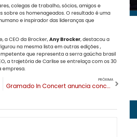
res, colegas de trabalho, sócios, amigos e
ais sobre os homenageados
. O resultado é uma
humano e inspirador das lideranças que
e, a CEO da Brocker,
Any Brocker
, destacou a
á figurou na mesma lista em outras edições
,
competente que representa a serra gaúcha brasil
O, a trajetória de Carlise se entrelaça com os 30
da empresa
.
PRÓXIMA
Gramado In Concert anuncia concerto com maestro João Carlos Martins e abre a venda de ingressos