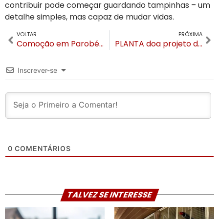
contribuir pode começar guardando tampinhas – um
detalhe simples, mas capaz de mudar vidas.
VOLTAR
PRÓXIMA
Comoção em Parobé: pai some com filhos gêmeos e os três morrem em acidente na Serra Gaúcha
PLANTA doa projeto de reforço das estruturas do quartel do Corpo de Bombeiros de Gramado
Inscrever-se
0
COMENTÁRIOS
TALVEZ SE INTERESSE