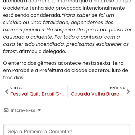
atendeu a ocorrência, informou que a hipótese de que
o acidente tenha sido provocado intencionalmente
está sendo considerada. “
Para saber se foi um
suicídio ou uma fatalidade, dependemos dos
exames periciais. Há suspeita de que o pai possa ter
causado o acidente. Por todo o contexto, com a
casa ter sido incendiada, precisamos esclarecer os
fatos
”, afirmou o delegado.
O enterro dos gêmeos acontece nesta sexta-feira,
em Parobé e a Prefeitura da cidade decretou luto de
três dias.
VOLTAR
PRÓXIMA
Festival Quilt Brasil Gramado abre inscrições para 31 cursos e oficinas durante o evento no mês de abril
Casa da Velha Bruxa arrecada 25 mil tampinhas de garrafa pet para doar ao Oásis Santa Ângela
Inscrever-se