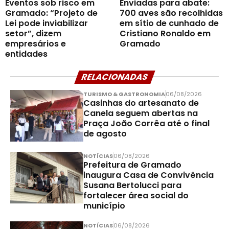
Eventos sob risco em
Enviadas para abate:
Gramado: “Projeto de
700 aves são recolhidas
Lei pode inviabilizar
em sítio de cunhado de
setor”, dizem
Cristiano Ronaldo em
empresários e
Gramado
entidades
RELACIONADAS
TURISMO & GASTRONOMIA
06/08/2026
Casinhas do artesanato de
Canela seguem abertas na
Praça João Corrêa até o final
de agosto
NOTÍCIAS
06/08/2026
Prefeitura de Gramado
inaugura Casa de Convivência
Susana Bertolucci para
fortalecer área social do
município
NOTÍCIAS
06/08/2026