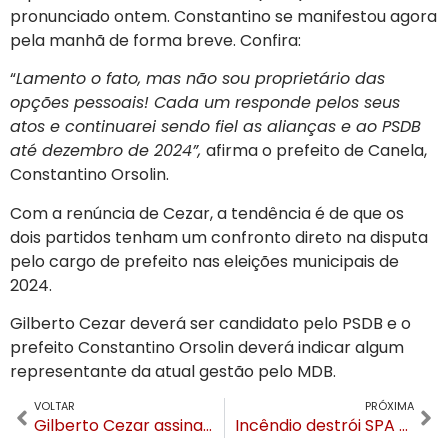
pronunciado ontem. Constantino se manifestou agora
pela manhã de forma breve. Confira:
“
Lamento o fato, mas não sou proprietário das
opções pessoais! Cada um responde pelos seus
atos e continuarei sendo fiel as alianças e ao PSDB
até dezembro de 2024”,
afirma o prefeito de Canela,
Constantino Orsolin.
Com a renúncia de Cezar, a tendência é de que os
dois partidos tenham um confronto direto na disputa
pelo cargo de prefeito nas eleições municipais de
2024.
Gilberto Cezar deverá ser candidato pelo PSDB e o
prefeito Constantino Orsolin deverá indicar algum
representante da atual gestão pelo MDB.
VOLTAR
PRÓXIMA
Gilberto Cezar assina renúncia e não é mais vice-prefeito de Canela
Incêndio destrói SPA que inauguraria no Tedesco Eco Park em São Francisco de Paula