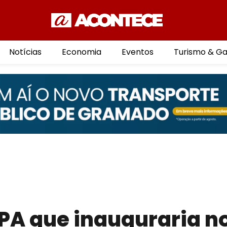
Notícias
Economia
Eventos
Turismo & G
SPA que inauguraria n