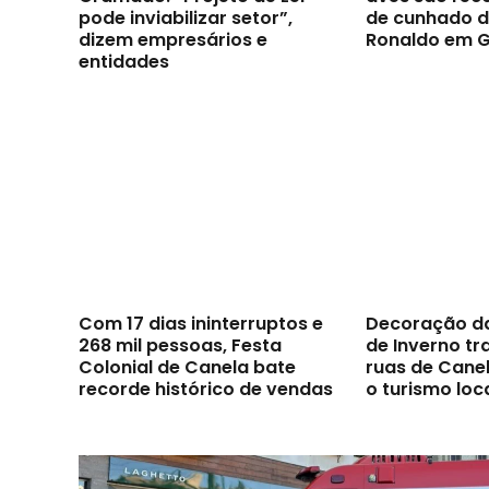
pode inviabilizar setor”,
de cunhado d
dizem empresários e
Ronaldo em 
entidades
Com 17 dias ininterruptos e
Decoração d
268 mil pessoas, Festa
de Inverno t
Colonial de Canela bate
ruas de Canel
recorde histórico de vendas
o turismo loc