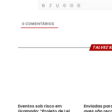
0
COMENTÁRIOS
TALVEZ S
Eventos sob risco em
Enviadas par
Gramado: “Projeto de Lei
aves são reco