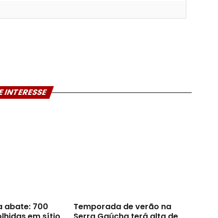
E INTERESSE
a abate: 700
Temporada de verão na
lhidas em sítio
Serra Gaúcha terá alta de