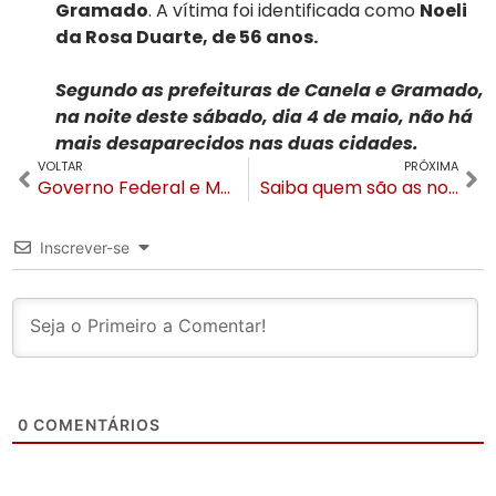
Gramado
. A vítima foi identificada como
Noeli
da Rosa Duarte, de 56 anos.
Segundo as prefeituras de Canela e Gramado,
na noite deste sábado, dia 4 de maio, não há
mais desaparecidos nas duas cidades.
VOLTAR
PRÓXIMA
Governo Federal e MTur anunciam R$100 milhões em crédito para empresas ligadas ao turismo no RS
Saiba quem são as nove vítimas dos delizamentos no interior de Gramado e Canela
Inscrever-se
0
COMENTÁRIOS