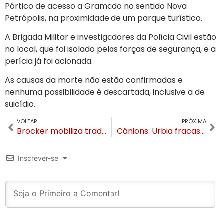
Pórtico de acesso a Gramado no sentido Nova
Petrópolis, na proximidade de um parque turístico.
A Brigada Militar e investigadores da Polícia Civil estão
no local, que foi isolado pelas forças de segurança, e a
perícia já foi acionada.
As causas da morte não estão confirmadas e
nenhuma possibilidade é descartada, inclusive a de
suicídio.
VOLTAR
PRÓXIMA
Brocker mobiliza trade para o Troféu Infinito em Gramado. Confira os primeiros registros
Cânions: Urbia fracassa em Cambará e prejuízo ao turismo gera protestos
Inscrever-se