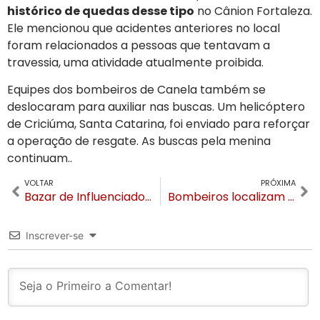
histórico de quedas desse tipo
no Cânion Fortaleza.
Ele mencionou que acidentes anteriores no local
foram relacionados a pessoas que tentavam a
travessia, uma atividade atualmente proibida.
Equipes dos bombeiros de Canela também se
deslocaram para auxiliar nas buscas. Um helicóptero
de Criciúma, Santa Catarina, foi enviado para reforçar
a operação de resgate. As buscas pela menina
continuam..
VOLTAR
PRÓXIMA
Bazar de Influenciadoras em Gramado une moda e solidariedade neste sábado (12) na Villa Santa Claus
Bombeiros localizam criança que caiu no Cânion Fortaleza; Resgate será por rapel
Inscrever-se