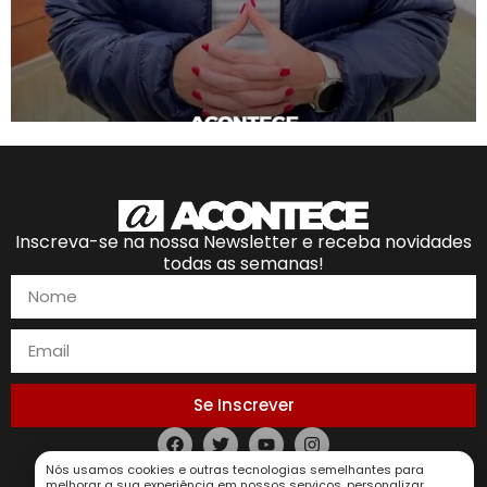
Inscreva-se na nossa Newsletter e receba novidades
todas as semanas!
Se Inscrever
Nós usamos cookies e outras tecnologias semelhantes para
Política de Privacidade
melhorar a sua experiência em nossos serviços, personalizar