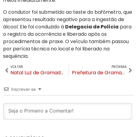
freios imediatamente.
O condutor foi submetido ao teste do bafômetro, que
apresentou resultado negativo para a ingestão de
álcool. Ele foi conduzido à
Delegacia de Polícia
para
o registro da ocorrência e liberado após os
procedimentos de praxe. O veículo também passou
por perícia técnica no local e foi liberado na
sequência.
VOLTAR
PRÓXIMA
Natal Luz de Gramado entra para o Guinness Book como o maior evento de Natal do mundo em duração
Prefeitura de Gramado abre concurso público para o Magistério com vagas de níveis médio e superior
Inscrever-se