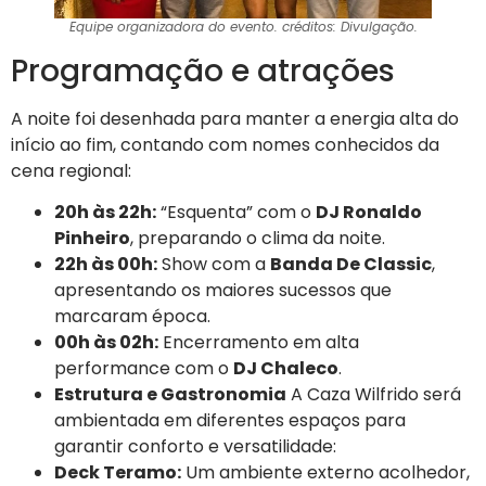
Equipe organizadora do evento. créditos: Divulgação.
Programação e atrações
A noite foi desenhada para manter a energia alta do
início ao fim, contando com nomes conhecidos da
cena regional:
20h às 22h:
“Esquenta” com o
DJ Ronaldo
Pinheiro
, preparando o clima da noite.
22h às 00h:
Show com a
Banda De Classic
,
apresentando os maiores sucessos que
marcaram época.
00h às 02h:
Encerramento em alta
performance com o
DJ Chaleco
.
Estrutura e Gastronomia
A Caza Wilfrido será
ambientada em diferentes espaços para
garantir conforto e versatilidade:
Deck Teramo:
Um ambiente externo acolhedor,