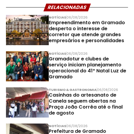
RELACIONADAS
NOTÍCIAS
06/08/2026
Empreendimento em Gramado
desperta o interesse de
corretor que atende grandes
empresários e personalidades
NOTÍCIAS
06/08/2026
Gramadotur e clubes de
serviço iniciam planejamento
operacional do 41º Natal Luz de
Gramado
TURISMO & GASTRONOMIA
06/08/2026
Casinhas do artesanato de
Canela seguem abertas na
Praça João Corrêa até o final
de agosto
NOTÍCIAS
06/08/2026
Prefeitura de Gramado