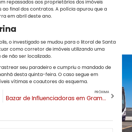
am repassados aos proprietários dos imóveis
 ao final dos contratos. A polícia apurou que a
ra em abril deste ano.
rina
s, o investigado se mudou para o litoral de Santa
atuar como corretor de imóveis utilizando uma
 de não ser localizado.
u rastrear seu paradeiro e cumpriu o mandado de
anhã desta quinta-feira. O caso segue em
síveis vítimas e coautores do esquema.
PRÓXIMA
Bazar de Influenciadoras em Gramado une moda e solidariedade neste sábado (12) na Villa Santa Claus