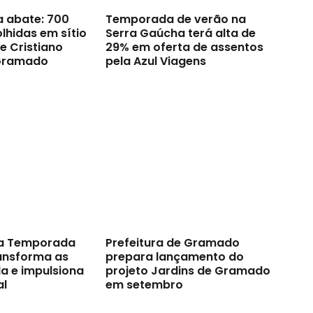
a abate: 700
Temporada de verão na
lhidas em sítio
Serra Gaúcha terá alta de
e Cristiano
29% em oferta de assentos
Gramado
pela Azul Viagens
a Temporada
Prefeitura de Gramado
ransforma as
prepara lançamento do
a e impulsiona
projeto Jardins de Gramado
al
em setembro