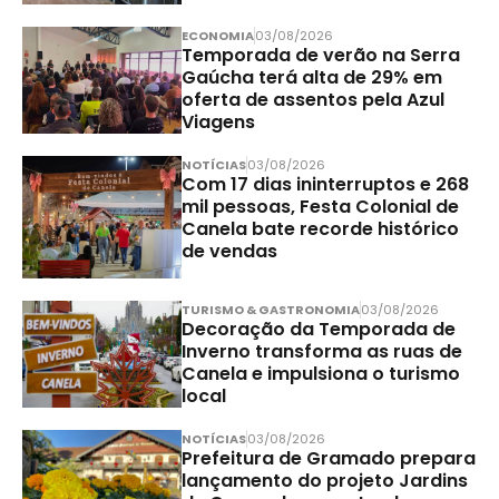
ECONOMIA
03/08/2026
Temporada de verão na Serra
Gaúcha terá alta de 29% em
oferta de assentos pela Azul
Viagens
NOTÍCIAS
03/08/2026
Com 17 dias ininterruptos e 268
mil pessoas, Festa Colonial de
Canela bate recorde histórico
de vendas
TURISMO & GASTRONOMIA
03/08/2026
Decoração da Temporada de
Inverno transforma as ruas de
Canela e impulsiona o turismo
local
NOTÍCIAS
03/08/2026
Prefeitura de Gramado prepara
lançamento do projeto Jardins