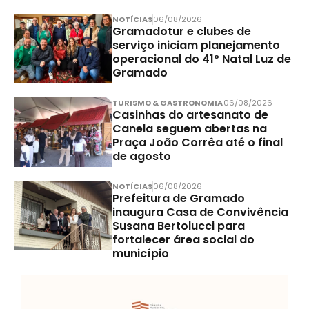
NOTÍCIAS
06/08/2026
Gramadotur e clubes de
serviço iniciam planejamento
operacional do 41º Natal Luz de
Gramado
TURISMO & GASTRONOMIA
06/08/2026
Casinhas do artesanato de
Canela seguem abertas na
Praça João Corrêa até o final
de agosto
NOTÍCIAS
06/08/2026
Prefeitura de Gramado
inaugura Casa de Convivência
Susana Bertolucci para
fortalecer área social do
município