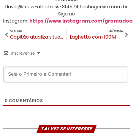
flavio@snow-albatross-314574.hostingersite.com.br
Siga no
Instagram:
https://www.instagram.com/gramadoa
VOLTAR
PRÓXIMA
Capitão atualiza situação das buscas por homem desaparecido no Salto e rechaça boatos
Laghetto com 100%! Veja a projeção da ocupação hoteleira em Gramado e Canela para o feriadão
Inscrever-se
0
COMENTÁRIOS
TALVEZ SE INTERESSE