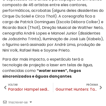
composto de 46 artistas entre eles cantores,
performáticos, acrobatas (alguns deles dissidentes do
Cirque Du Soleil e Circo Tholl). A coreografia fica a
cargo de Patrick Domingues (Escola Débora Colker) e
Ricardo Back (Tholl), Direção Musical de Walther Neto,
cenografia André Lopes e Manoel Junior (dissidentes
de Joãozinho Trinta), Iluminação de José Luis (Kabelo),
o figurino será assinado por André Lima, produção de
Nini Volk, Rafael Reis e Soyane Prieto.
Para dar mais impacto, o espetáculo terá a
tecnologia de projeção a laser em telas de água,
conhecidas como
“water screen”, fogos
sincronizados e águas dançantes
.
VOLTAR
PRÓXIMA
Parador Hampel sedia um dos maiores eventos gastronômicos do país neste fim de semana
Gourmet Hunters: Tashi Delek!
Inscrever-se