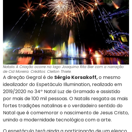
Natalis A Criação ocorre no lago Joaquina Rita Bier com a narração
de Cid Moreira. Créditos: Cleiton Thiele.
A direção Gegral é de
Sérgio Korsakoff,
o mesmo
idealizador do Espetáculo Illumination, realizado em
2019/2020 no 34º Natal Luz de Gramado e assistido
por mais de 100 mil pessoas. O Natalis resgata as mais
fortes tradições natalinas e o verdadeiro sentido do
Natal que é comemorar o nascimento de Jesus Cristo,
unindo a modernidade tecnológica com a arte.
O espetáculo terá ainda a participação de um elenco