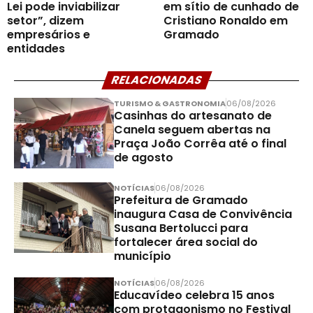
Lei pode inviabilizar
em sítio de cunhado de
setor”, dizem
Cristiano Ronaldo em
empresários e
Gramado
entidades
RELACIONADAS
TURISMO & GASTRONOMIA
06/08/2026
Casinhas do artesanato de
Canela seguem abertas na
Praça João Corrêa até o final
de agosto
NOTÍCIAS
06/08/2026
Prefeitura de Gramado
inaugura Casa de Convivência
Susana Bertolucci para
fortalecer área social do
município
NOTÍCIAS
06/08/2026
Educavídeo celebra 15 anos
com protagonismo no Festival