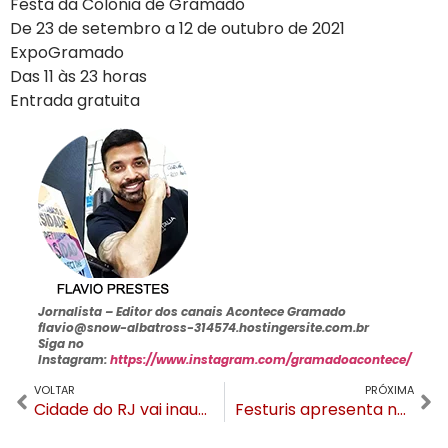
Festa da Colônia de Gramado
De 23 de setembro a 12 de outubro de 2021
ExpoGramado
Das 11 às 23 horas
Entrada gratuita
Jornalista –
Editor dos canais Acontece Gramado
flavio@snow-albatross-314574.hostingersite.com.br
Siga no
Instagram:
https://www.instagram.com/gramadoacontece/
VOLTAR
PRÓXIMA
Cidade do RJ vai inaugurar Rua Coberta e quer ser a “Gramado do RJ”
Festuris apresenta novidades, conceito e identidade visual da próxima edição