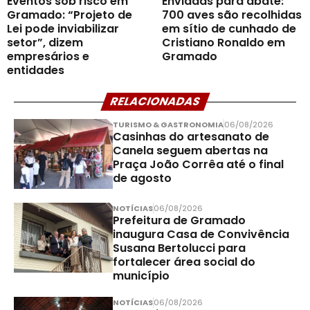
Eventos sob risco em
Enviadas para abate:
Gramado: “Projeto de
700 aves são recolhidas
Lei pode inviabilizar
em sítio de cunhado de
setor”, dizem
Cristiano Ronaldo em
empresários e
Gramado
entidades
RELACIONADAS
TURISMO & GASTRONOMIA
06/08/2026
Casinhas do artesanato de
Canela seguem abertas na
Praça João Corrêa até o final
de agosto
NOTÍCIAS
06/08/2026
Prefeitura de Gramado
inaugura Casa de Convivência
Susana Bertolucci para
fortalecer área social do
município
NOTÍCIAS
06/08/2026