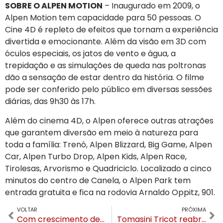
SOBRE O ALPEN MOTION
– Inaugurado em 2009, o
Alpen Motion tem capacidade para 50 pessoas. O
Cine 4D é repleto de efeitos que tornam a experiência
divertida e emocionante. Além da visão em 3D com
óculos especiais, os jatos de vento e água, a
trepidação e as simulações de queda nas poltronas
dão a sensação de estar dentro da história. O filme
pode ser conferido pelo público em diversas sessões
diárias, das 9h30 às 17h.
Além do cinema 4D, o Alpen oferece outras atrações
que garantem diversão em meio à natureza para
toda a família: Trenó, Alpen Blizzard, Big Game, Alpen
Car, Alpen Turbo Drop, Alpen Kids, Alpen Race,
Tirolesas, Arvorismo e Quadriciclo. Localizado a cinco
minutos do centro de Canela, o Alpen Park tem
entrada gratuita e fica na rodovia Arnaldo Oppitz, 901.
VOLTAR
PRÓXIMA
Com crescimento de franquias e exportações, SG Facas Artesanais de Gramado investe no digital
Tomasini Tricot reabre loja seis meses após incêndio que destruiu antiga sede