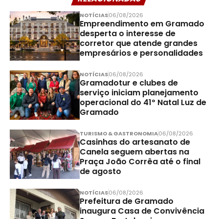
NOTÍCIAS
06/08/2026
Empreendimento em Gramado
desperta o interesse de
corretor que atende grandes
empresários e personalidades
NOTÍCIAS
06/08/2026
Gramadotur e clubes de
serviço iniciam planejamento
operacional do 41º Natal Luz de
Gramado
TURISMO & GASTRONOMIA
06/08/2026
Casinhas do artesanato de
Canela seguem abertas na
Praça João Corrêa até o final
de agosto
NOTÍCIAS
06/08/2026
Prefeitura de Gramado
inaugura Casa de Convivência