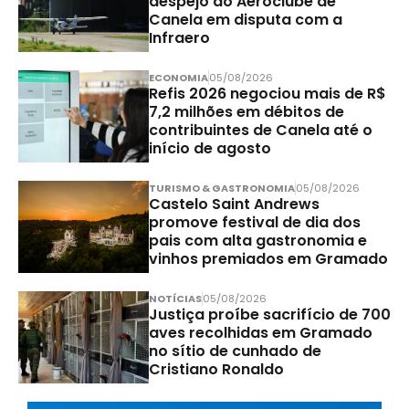
despejo do Aeroclube de
Canela em disputa com a
Infraero
ECONOMIA
05/08/2026
Refis 2026 negociou mais de R$
7,2 milhões em débitos de
contribuintes de Canela até o
início de agosto
TURISMO & GASTRONOMIA
05/08/2026
Castelo Saint Andrews
promove festival de dia dos
pais com alta gastronomia e
vinhos premiados em Gramado
NOTÍCIAS
05/08/2026
Justiça proíbe sacrifício de 700
aves recolhidas em Gramado
no sítio de cunhado de
Cristiano Ronaldo