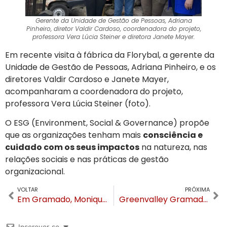
Gerente da Unidade de Gestão de Pessoas, Adriana
Pinheiro, diretor Valdir Cardoso, coordenadora do projeto,
professora Vera Lúcia Steiner e diretora Janete Mayer.
Em recente visita à fábrica da Florybal, a gerente da
Unidade de Gestão de Pessoas, Adriana Pinheiro, e os
diretores Valdir Cardoso e Janete Mayer,
acompanharam a coordenadora do projeto,
professora Vera Lúcia Steiner (foto).
O ESG (Environment, Social & Governance) propõe
que as organizações tenham mais
consciência e
cuidado com os seus impactos
na natureza, nas
relações sociais e nas práticas de gestão
organizacional.
VOLTAR
PRÓXIMA
Em Gramado, Monique Alfradique posta foto e vídeo no premiado Laghetto Chateau
Greenvalley Gramado anuncia Vintage Culture para edição de agosto no Festival de Cinema
Inscrever-se