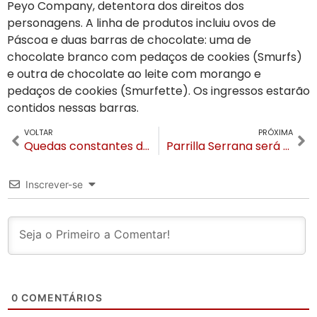
Peyo Company, detentora dos direitos dos
personagens. A linha de produtos incluiu ovos de
Páscoa e duas barras de chocolate: uma de
chocolate branco com pedaços de cookies (Smurfs)
e outra de chocolate ao leite com morango e
pedaços de cookies (Smurfette). Os ingressos estarão
contidos nessas barras.
VOLTAR
PRÓXIMA
Quedas constantes de energia em Gramado e Canela expõem sobrecarga do sistema elétrico em meio à onda de frio
Parrilla Serrana será o primeiro evento de churrasco no Cânion Itaimbezinho
Inscrever-se
0
COMENTÁRIOS