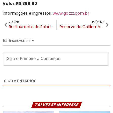
Valor: R$ 359,90
Informações e ingressos:
www.gatzz.com.br
VOLTAR
PRÓXIMA
Restaurante de Fabrício Werdum em Gramado inaugura nesta quinta-feira
Reserva da Collina: hotel une aconchego, exclusividade e cenário exuberante em Gramado
Inscrever-se
0
COMENTÁRIOS
TALVEZ SE INTERESSE