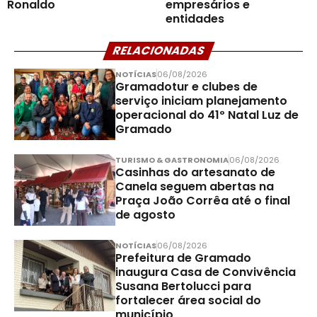
Ronaldo
empresários e
entidades
RELACIONADAS
NOTÍCIAS
06/08/2026
Gramadotur e clubes de
serviço iniciam planejamento
operacional do 41º Natal Luz de
Gramado
TURISMO & GASTRONOMIA
06/08/2026
Casinhas do artesanato de
Canela seguem abertas na
Praça João Corrêa até o final
de agosto
NOTÍCIAS
06/08/2026
Prefeitura de Gramado
inaugura Casa de Convivência
Susana Bertolucci para
fortalecer área social do
município