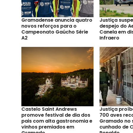
Gramadense anuncia quatro
Justiça susp
novos reforços para o
despejo do A
Campeonato Gaúcho Série
Canela em di
A2
Infraero
Castelo Saint Andrews
Justiça proíb
promove festival de dia dos
700 aves rec
pais com alta gastronomia e
Gramado no s
vinhos premiados em
cunhado de C
Gramado
Ronaldo