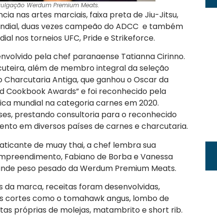
Divulgação Werdum Premium Meats.
a nas artes marciais, faixa preta de Jiu-Jitsu,
undial, duas vezes campeão do ADCC e também
al nos torneios UFC, Pride e Strikeforce.
nvolvido pela chef paranaense Tatianna Cirinno.
rcuteira, além de membro integral da seleção
vro Charcutaria Antiga, que ganhou o Oscar da
d Cookbook Awards” e foi reconhecido pela
ca mundial na categoria carnes em 2020.
es, prestando consultoria para o reconhecido
ento em diversos países de carnes e charcutaria.
raticante de muay thai, a chef lembra sua
empreendimento, Fabiano de Borba e Vanessa
o grande peso pesado da Werdum Premium Meats.
s da marca, receitas foram desenvolvidas,
os cortes como o tomahawk angus, lombo de
tas próprias de molejas, matambrito e short rib.