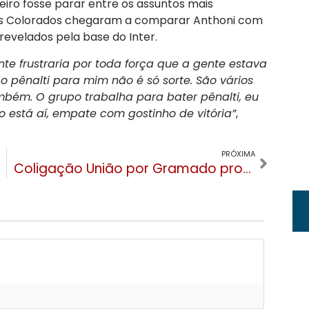
eiro fosse parar entre os assuntos mais
tos Colorados chegaram a comparar Anthoni com
 revelados pela base do Inter.
te frustraria por toda força que a gente estava
 pênalti para mim não é só sorte. São vários
também. O grupo trabalha para bater pênalti, eu
o está aí, empate com gostinho de vitória”
,
PRÓXIMA
Coligação União por Gramado promove caminhada na Várzea Grande