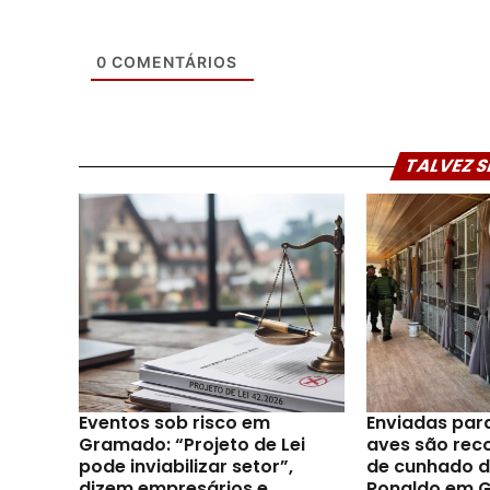
0
COMENTÁRIOS
TALVEZ S
Eventos sob risco em
Enviadas par
Gramado: “Projeto de Lei
aves são reco
pode inviabilizar setor”,
de cunhado d
dizem empresários e
Ronaldo em 