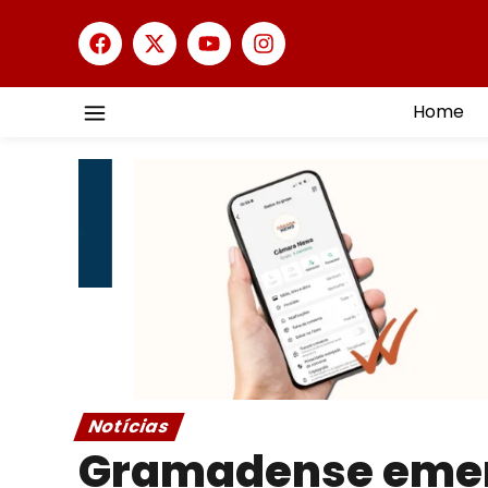
Home
Notícias
Gramadense emend