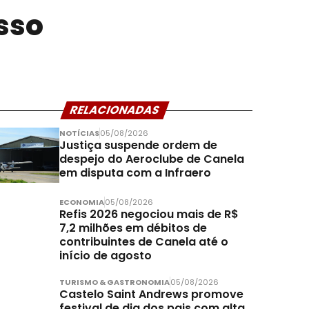
sso
RELACIONADAS
NOTÍCIAS
05/08/2026
Justiça suspende ordem de
despejo do Aeroclube de Canela
em disputa com a Infraero
ECONOMIA
05/08/2026
Refis 2026 negociou mais de R$
7,2 milhões em débitos de
contribuintes de Canela até o
início de agosto
TURISMO & GASTRONOMIA
05/08/2026
Castelo Saint Andrews promove
festival de dia dos pais com alta