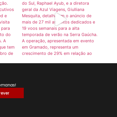
semanas!
rever