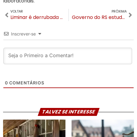
laboratoriais.
VOLTAR
PRÓXIMA
Liminar é derrubada e cogestão está liberada no RS
Governo do RS estuda adaptar protocolos para cidades turísticas como Gramado e Canela
Inscrever-se
0
COMENTÁRIOS
TALVEZ SE INTERESSE