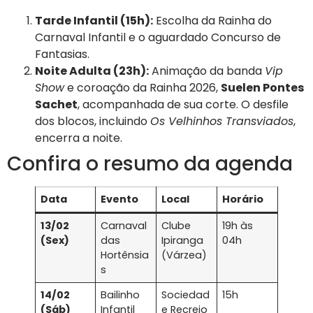
Tarde Infantil (15h):
Escolha da Rainha do
Carnaval Infantil e o aguardado Concurso de
Fantasias.
Noite Adulta (23h):
Animação da banda
Vip
Show
e coroação da Rainha 2026,
Suelen Pontes
Sachet
, acompanhada de sua corte. O desfile
dos blocos, incluindo
Os Velhinhos Transviados
,
encerra a noite.
Confira o resumo da agenda
Data
Evento
Local
Horário
13/02
Carnaval
Clube
19h às
(Sex)
das
Ipiranga
04h
Hortênsia
(Várzea)
s
14/02
Bailinho
Sociedad
15h
(Sáb)
Infantil
e Recreio