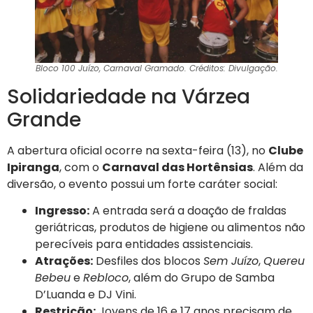
Bloco 100 Juízo, Carnaval Gramado. Créditos: Divulgação.
Solidariedade na Várzea
Grande
A abertura oficial ocorre na sexta-feira (13), no
Clube
Ipiranga
, com o
Carnaval das Hortênsias
. Além da
diversão, o evento possui um forte caráter social:
Ingresso:
A entrada será a doação de fraldas
geriátricas, produtos de higiene ou alimentos não
perecíveis para entidades assistenciais.
Atrações:
Desfiles dos blocos
Sem Juízo
,
Quereu
Bebeu
e
Rebloco
, além do Grupo de Samba
D’Luanda e DJ Vini.
Restrição:
Jovens de 16 e 17 anos precisam de