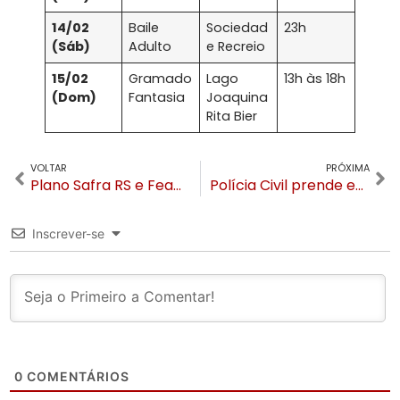
14/02
Baile
Sociedad
23h
(Sáb)
Adulto
e Recreio
15/02
Gramado
Lago
13h às 18h
(Dom)
Fantasia
Joaquina
Rita Bier
VOLTAR
PRÓXIMA
Plano Safra RS e Feaper destinam mais de R$ 300 mil para fortalecer agricultura e setor leiteiro em Gramado
Polícia Civil prende em Bom Jesus autor de feminicídio ocorrido em São Francisco de Paula
Inscrever-se
0
COMENTÁRIOS