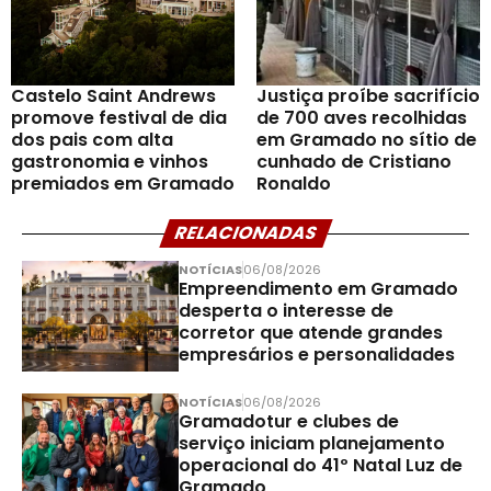
Castelo Saint Andrews
Justiça proíbe sacrifício
promove festival de dia
de 700 aves recolhidas
dos pais com alta
em Gramado no sítio de
gastronomia e vinhos
cunhado de Cristiano
premiados em Gramado
Ronaldo
RELACIONADAS
NOTÍCIAS
06/08/2026
Empreendimento em Gramado
desperta o interesse de
corretor que atende grandes
empresários e personalidades
NOTÍCIAS
06/08/2026
Gramadotur e clubes de
serviço iniciam planejamento
operacional do 41º Natal Luz de
Gramado