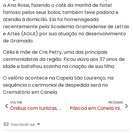
a Ana Rossi, fazendo o café da manhã de hotel
famoso pelos seus bolos, também teve padaria e
atendia à domicílio. Ela foi homenageada
recentemente pela Academia Gramadense de Letras
e Artes (AGLA) por sua atuação no desenvolvimento
de Gramado.
Célia é mãe de Cris Petry, uma das principais
cerimonialistas da região. Ficou viúva aos 37 anos de
idade e batalhou sozinha na criação de sua filha.
O velório acontece na Capela São Lourenço, na
sequência o cerimonial de despedida será no
Crematório em Canela.
VOLTAR
PRÓXIMA
Ônibus com turistas, que saiu de Gramado para Bento, colide em ponte
Páscoa em Canela inicia neste fim de semana. Conheça as atrações e a programação
Inscrever-se