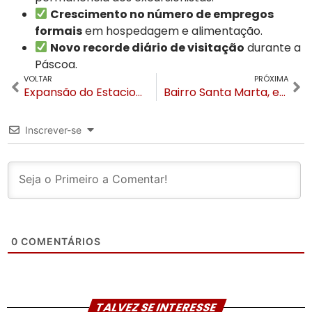
Crescimento no número de empregos
formais
em hospedagem e alimentação.
Novo recorde diário de visitação
durante a
Páscoa.
VOLTAR
PRÓXIMA
Expansão do Estacionamento Rotativo em Gramado é tema de Audiência Pública na Câmara de Vereadores
Bairro Santa Marta, em Canela, terá duas ações de “Bota-Fora” em Julho
Inscrever-se
0
COMENTÁRIOS
TALVEZ SE INTERESSE