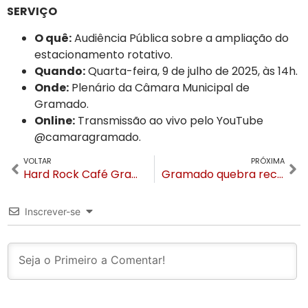
SERVIÇO
O quê:
Audiência Pública sobre a ampliação do
estacionamento rotativo.
Quando:
Quarta-feira, 9 de julho de 2025, às 14h.
Onde:
Plenário da Câmara Municipal de
Gramado.
Online:
Transmissão ao vivo pelo YouTube
@camaragramado.
VOLTAR
PRÓXIMA
Hard Rock Café Gramado lança “Burguerone” para Competição Mundial
Gramado quebra recordes com mais de 3 milhões de visitantes nos cinco primeiros meses de 2025
Inscrever-se