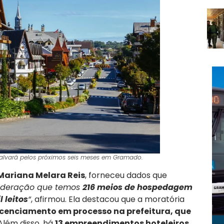
lvará pelos próximos seis meses em Gramado.
 Mariana Melara Reis
, forneceu dados que
ideração que temos
216 meios de hospedagem
 leitos
“
, afirmou. Ela destacou que a moratória
licenciamento em processo na prefeitura, que
 Além disso, há
13 empreendimentos hoteleiros