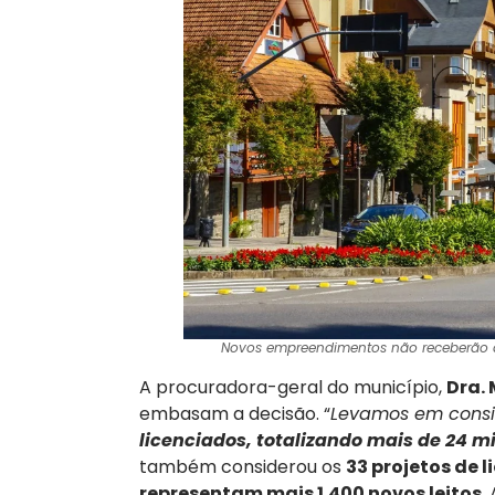
Novos empreendimentos não receberão a
A procuradora-geral do município,
Dra.
embasam a decisão. “
Levamos em cons
licenciados, totalizando mais de 24 mil
também considerou os
33 projetos de 
representam mais 1.400 novos leitos
.